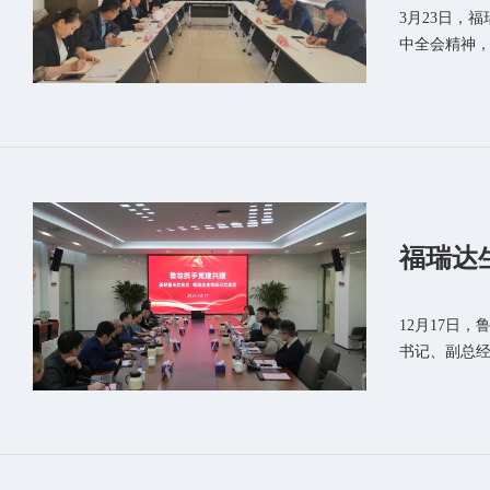
3月23日，
中全会精神，
福瑞达
12月17日
书记、副总经