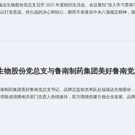
福瑞达生物股份党总支召开 2025 年度组织生活会。会议紧扣“深入学习
以打攻坚战、持久战的决心和恒心，锲而不舍落实中央八项规定精神，推进
生物股份党总支与鲁南制药集团美好鲁南党
，鲁南制药集团美好鲁南党总支书记、品牌总监郁杰率队赴福瑞达生物股份
理殷成强携相关部门负责人热情接待，双方围绕党建引领企业发展、品牌建