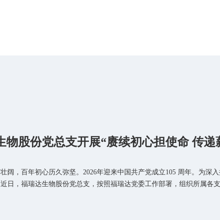
生物股份党总支开展“赓续初心担使命 传递
壮阔，百年初心历久弥坚。2026年迎来中国共产党成立105 周年。为深
近日，福瑞达生物股份党总支，按照福瑞达党委工作部署，组织所属各支部