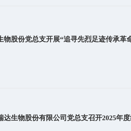
生物股份党总支开展“追寻先烈足迹传承革
瑞达生物股份有限公司党总支召开2025年