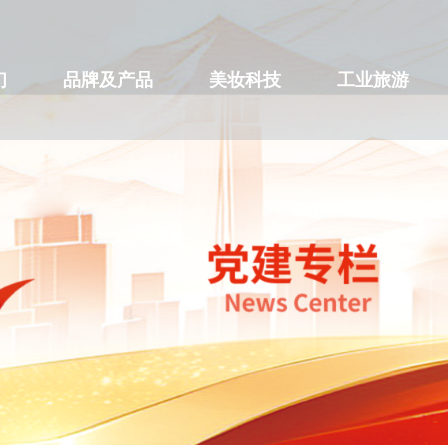
们
品牌及产品
美妆科技
工业旅游