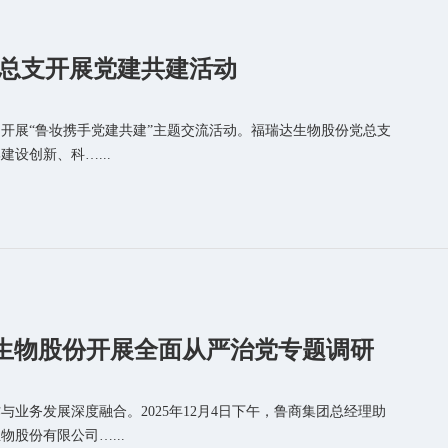
总支开展党建共建活动
，开展“鲁妆携手党建共建”主题交流活动。福瑞达生物股份党总支
设创新、科…...
赴生物股份开展全面从严治党专题调研
业务发展深度融合。2025年12月4日下午，鲁商集团总经理助
股份有限公司…...